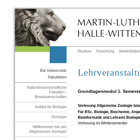
Studium
Forschung
Weiterbildu
Lehrveranstalt
Die Universität
Fakultäten
Naturwissenschaftliche
Grundlagenmodul 1. Semeste
Fakultät I -
Biowissenschaften
Vorlesung Allgemeine Zoologie bzw
Institut für Biologie
Für BSc. Biologie, Biochemie, An
Zoologie
Bioinformatik und Lehramt Biologi
Vorlesung im Wintersemester
Willkommen bei der
Allgemeinen Zoologie