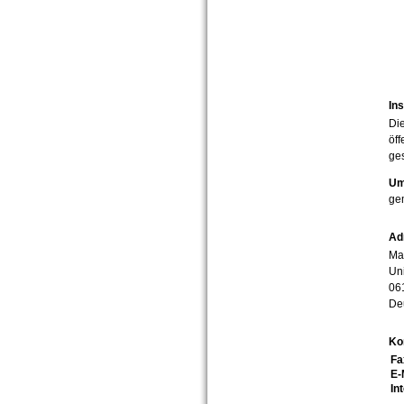
Ins
Die
öff
ges
Um
ge
Ad
Mar
Uni
06
De
Ko
Fa
E-
In