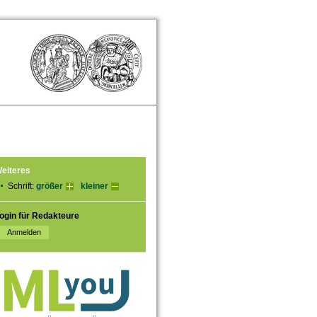
eiteres
Schrift:
größer
kleiner
ogin für Redakteure