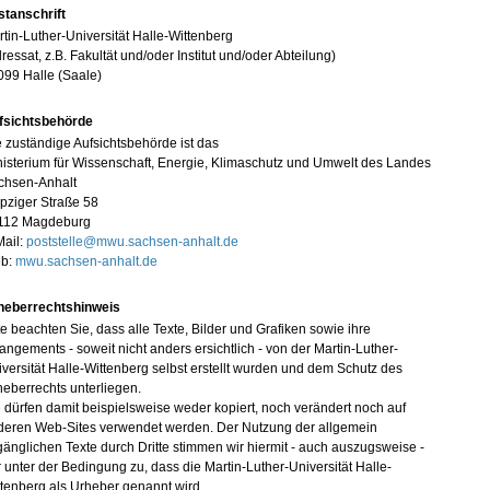
stanschrift
tin-Luther-Universität Halle-Wittenberg
ressat, z.B. Fakultät und/oder Institut und/oder Abteilung)
099 Halle (Saale)
fsichtsbehörde
 zuständige Aufsichtsbehörde ist das
isterium für Wissenschaft, Energie, Klimaschutz und Umwelt des Landes
chsen-Anhalt
pziger Straße 58
112 Magdeburg
Mail:
poststelle@mwu.sachsen-anhalt.de
b:
mwu.sachsen-anhalt.de
heberrechtshinweis
te beachten Sie, dass alle Texte, Bilder und Grafiken sowie ihre
angements - soweit nicht anders ersichtlich - von der Martin-Luther-
versität Halle-Wittenberg selbst erstellt wurden und dem Schutz des
eberrechts unterliegen.
 dürfen damit beispielsweise weder kopiert, noch verändert noch auf
deren Web-Sites verwendet werden. Der Nutzung der allgemein
änglichen Texte durch Dritte stimmen wir hiermit - auch auszugsweise -
 unter der Bedingung zu, dass die Martin-Luther-Universität Halle-
tenberg als Urheber genannt wird.