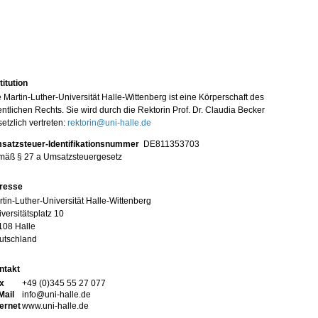
titution
 Martin-Luther-Universität Halle-Wittenberg ist eine Körperschaft des
entlichen Rechts. Sie wird durch die Rektorin Prof. Dr. Claudia Becker
etzlich vertreten:
rektorin@uni-halle.de
satzsteuer-Identifikationsnummer
DE811353703
mäß § 27 a Umsatzsteuergesetz
resse
tin-Luther-Universität Halle-Wittenberg
versitätsplatz 10
108 Halle
utschland
ntakt
x
+49 (0)345 55 27 077
Mail
info@uni-halle.de
ternet
www.uni-halle.de