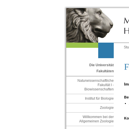
St
F
Die Universität
Fakultäten
Naturwissenschaftliche
Im
Fakultät I -
Biowissenschaften
Be
Institut für Biologie
Zoologie
Willkommen bei der
Ko
Allgemeinen Zoologie