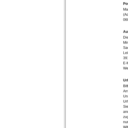
Po
Mar
(Ad
06
Au
Die
Min
Sa
Lei
39
E-
We
Ur
Bit
Arr
Uni
Urh
Sie
an
zug
nur
Wit