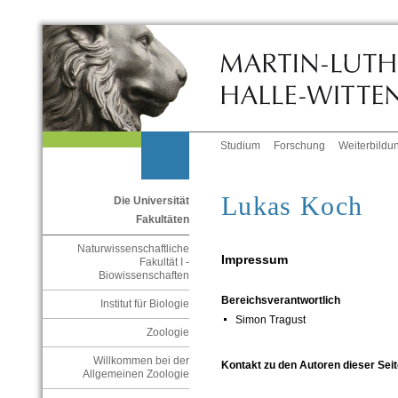
Studium
Forschung
Weiterbildu
Lukas Koch
Die Universität
Fakultäten
Naturwissenschaftliche
Impressum
Fakultät I -
Biowissenschaften
Bereichsverantwortlich
Institut für Biologie
Simon Tragust
Zoologie
Willkommen bei der
Kontakt zu den Autoren dieser Seit
Allgemeinen Zoologie