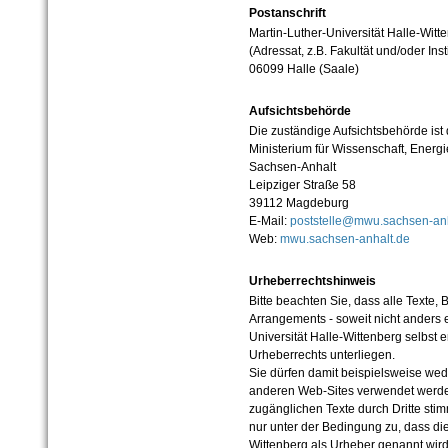
Postanschrift
Martin-Luther-Universität Halle-Witt
(Adressat, z.B. Fakultät und/oder Inst
06099 Halle (Saale)
Aufsichtsbehörde
Die zuständige Aufsichtsbehörde ist
Ministerium für Wissenschaft, Ener
Sachsen-Anhalt
Leipziger Straße 58
39112 Magdeburg
E-Mail:
poststelle@mwu.sachsen-anh
Web:
mwu.sachsen-anhalt.de
Urheberrechtshinweis
Bitte beachten Sie, dass alle Texte, 
Arrangements - soweit nicht anders er
Universität Halle-Wittenberg selbst 
Urheberrechts unterliegen.
Sie dürfen damit beispielsweise wed
anderen Web-Sites verwendet werde
zugänglichen Texte durch Dritte sti
nur unter der Bedingung zu, dass die
Wittenberg als Urheber genannt wird