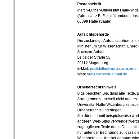
Postanschrift
Martin-Luther-Universität Halle-Witt
(Adressat, z.B. Fakultät und/oder Inst
06099 Halle (Saale)
Aufsichtsbehörde
Die zuständige Aufsichtsbehörde ist
Ministerium für Wissenschaft, Ener
Sachsen-Anhalt
Leipziger Straße 58
39112 Magdeburg
E-Mail:
poststelle@mwu.sachsen-anh
Web:
mwu.sachsen-anhalt.de
Urheberrechtshinweis
Bitte beachten Sie, dass alle Texte, 
Arrangements - soweit nicht anders er
Universität Halle-Wittenberg selbst 
Urheberrechts unterliegen.
Sie dürfen damit beispielsweise wed
anderen Web-Sites verwendet werde
zugänglichen Texte durch Dritte sti
nur unter der Bedingung zu, dass die
Wittenberg als Urheber genannt wird